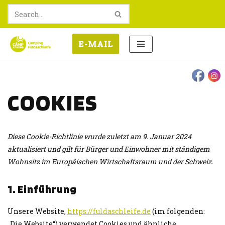
Zum
Inhalt
E-MAIL
springen
COOKIES
Diese Cookie-Richtlinie wurde zuletzt am 9. Januar 2024
aktualisiert und gilt für Bürger und Einwohner mit ständigem
Wohnsitz im Europäischen Wirtschaftsraum und der Schweiz.
1. Einführung
Unsere Website,
https://fuldaschleife.de
(im folgenden:
„Die Website“) verwendet Cookies und ähnliche