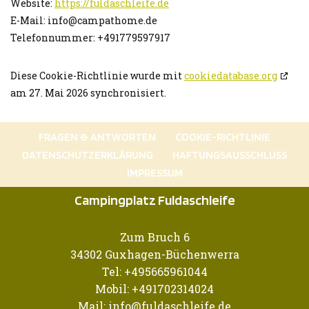
Website:
https://fuldaschleife.de
E-Mail:
info@
campathome.de
Telefonnummer: +491779597917
Diese Cookie-Richtlinie wurde mit
cookiedatabase.org
am 27. Mai 2026 synchronisiert.
FRAGEN & ANTWORTEN
COOKIE-RICHTLINIE
DATENSCHUTZERKLÄRUNG
HAFTUNGSAUSSCHLUSS
IMPRESSUM
Campingplatz Fuldaschleife
Zum Bruch 6
34302 Guxhagen-Büchenwerra
Tel: +495665961044
Mobil: +491702314024
Mail: info@fuldaschleife.de