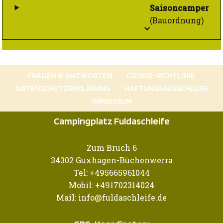
Saisoncamper
(Bauordnung)
FRAGEN & ANTWORTEN
COOKIE-RICHTLINIE
DATENSCHUTZERKLÄRUNG
HAFTUNGSAUSSCHLUSS
IMPRESSUM
Campingplatz Fuldaschleife
Zum Bruch 6
34302 Guxhagen-Büchenwerra
Tel: +495665961044
Mobil: +491702314024
Mail: info@fuldaschleife.de