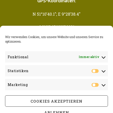
GPS-Koordinaten:
N 51°10’40.1″; E 9°28’38.4″
© CAMP AT HOME 2021
Wir verwenden Cookies, um unsere Website und unseren Service zu
NEWSLETTER ABONNIEREN
optimieren.
E-MAIL-ADRESSE
Funktional
Immer aktiv
Statistiken
Datenschutzbestimmungen zustimmen
Marketing
COOKIES AKZEPTIEREN
ABLEHNEN