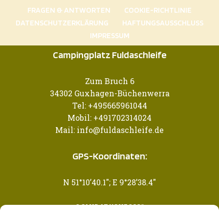
FRAGEN & ANTWORTEN
COOKIE-RICHTLINIE
DATENSCHUTZERKLÄRUNG
HAFTUNGSAUSSCHLUSS
IMPRESSUM
Campingplatz Fuldaschleife
Zum Bruch 6
34302 Guxhagen-Büchenwerra
Tel: +495665961044
Mobil: +491702314024
Mail: info@fuldaschleife.de
GPS-Koordinaten:
N 51°10’40.1″; E 9°28’38.4″
© CAMP AT HOME 2021