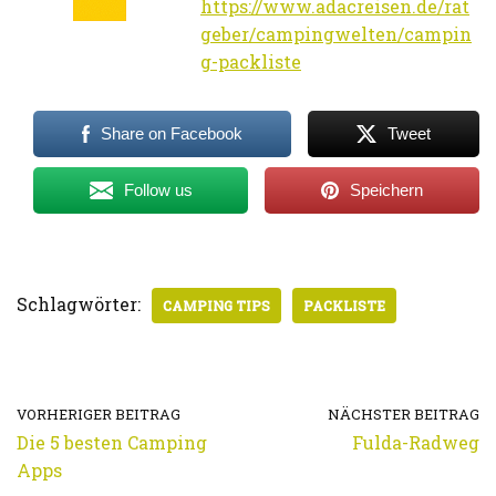
https://www.adacreisen.de/rat
geber/campingwelten/campin
g-packliste
Share on Facebook
Tweet
Follow us
Speichern
Schlagwörter:
CAMPING TIPS
PACKLISTE
VORHERIGER BEITRAG
NÄCHSTER BEITRAG
Die 5 besten Camping
Fulda-Radweg
Apps