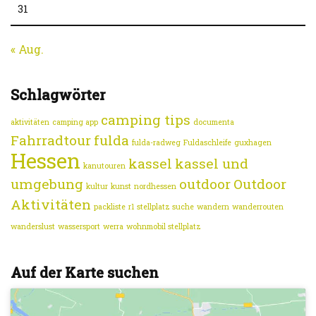
31
« Aug.
Schlagwörter
camping tips
aktivitäten
camping app
documenta
Fahrradtour
fulda
fulda-radweg
Fuldaschleife
guxhagen
Hessen
kassel
kassel und
kanutouren
umgebung
outdoor
Outdoor
kultur
kunst
nordhessen
Aktivitäten
packliste
r1
stellplatz suche
wandern
wanderrouten
wanderslust
wassersport
werra
wohnmobil stellplatz
Auf der Karte suchen